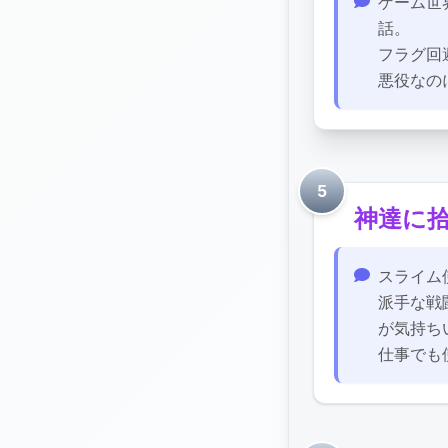
感想・レ
ゲーム世
話。
フラグ回
悪役なの
5
神達に
感想・レ
スライム
派手な戦
が気持ち
仕事でも