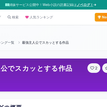
姉妹サービス公開中！Web小説の読書記録は
ノベログ！
グ
検索
人気ランキング
No
キング一覧
最強主人公でスカッとする作品
人公でスカッとする作品
2