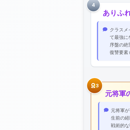
4
ありふ
感想・レ
クラスメ
て最強に
序盤の絶
復讐要素
3
元将軍
感想・レ
元将軍が
生前の経
戦術的な