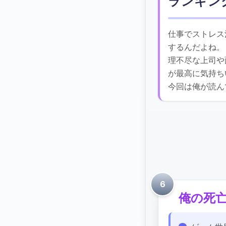
ランキン
仕事でストレス
するんだよね。
理不尽な上司や
が最高に気持ち
今回は俺が読ん
6
ランキング作品一
俺の死