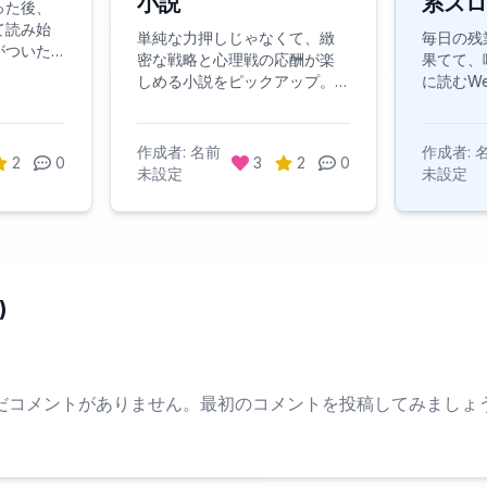
小説
系スロ
った後、
て読み始
単純な力押しじゃなくて、緻
毎日の残
がついた
密な戦略と心理戦の応酬が楽
果てて、
いる。そ
しめる小説をピックアップ。
に読むW
たちを、
頭がキリキリするような頭脳
送ってる
てみた。
戦が楽しめる作品を厳選！
ように社
い思いを
る働く男
作成者:
名前
作成者:
読んでよ
2
0
3
2
0
当にリラ
未設定
未設定
る作品ば
スローラ
グ形式で
心を癒し
品ばかり
ドキドキ
とした日
)
んな人に
りだ。
だコメントがありません。最初のコメントを投稿してみましょ