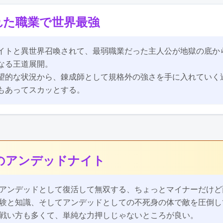
れた職業で世界最強
ビュー：
イトと異世界召喚されて、最弱職業だった主人公が地獄の底か
なる王道展開。
望的な状況から、錬成師として規格外の強さを手に入れていく
もあってスカッとする。
のアンデッドナイト
ビュー：
アンデッドとして復活して無双する、ちょっとマイナーだけど
験と知識、そしてアンデッドとしての不死身の体で敵を圧倒し
戦い方も多くて、単純な力押しじゃないところが良い。