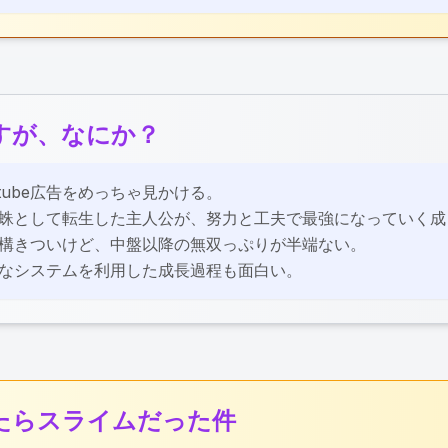
すが、なにか？
ビュー：
utube広告をめっちゃ見かける。
蛛として転生した主人公が、努力と工夫で最強になっていく成
構きついけど、中盤以降の無双っぷりが半端ない。
なシステムを利用した成長過程も面白い。
たらスライムだった件