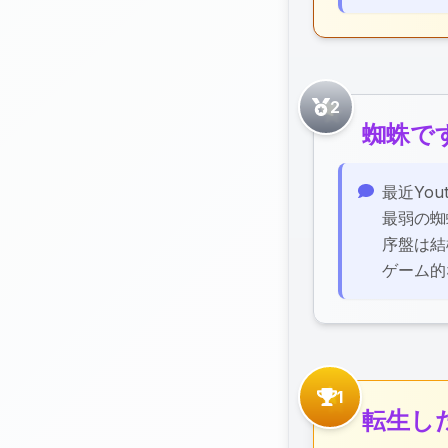
2
蜘蛛で
感想・レ
最近Yo
最弱の蜘
序盤は結
ゲーム的
1
転生し