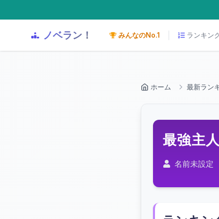
ノベラン！
|
みんなのNo.1
ランキン
ホーム
最新ラン
最強主
作成者：
名前未設定