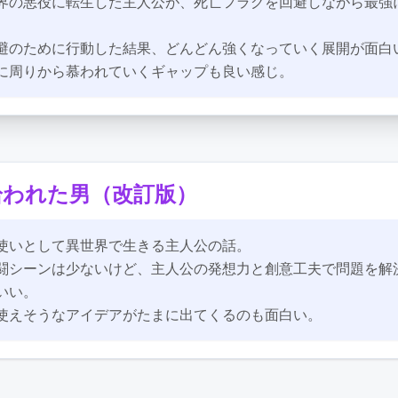
ビュー：
界の悪役に転生した主人公が、死亡フラグを回避しながら最強
避のために行動した結果、どんどん強くなっていく展開が面白
に周りから慕われていくギャップも良い感じ。
拾われた男（改訂版）
ビュー：
使いとして異世界で生きる主人公の話。
闘シーンは少ないけど、主人公の発想力と創意工夫で問題を解
いい。
使えそうなアイデアがたまに出てくるのも面白い。