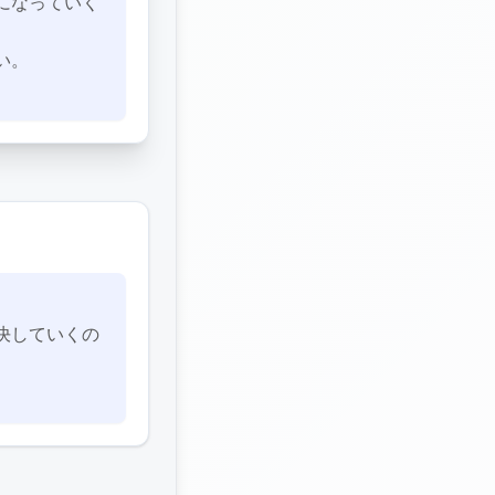
になっていく
い。
決していくの