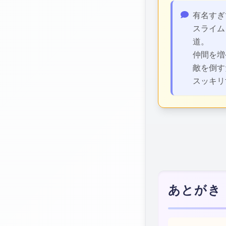
感想・レ
有名すぎ
スライム
道。
仲間を増
敵を倒す
スッキリ
あとがき