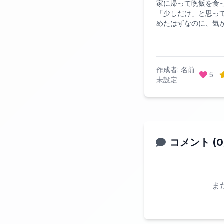
家に帰って晩飯を食
「少しだけ」と思っ
めたはずなのに、気
ら外が明るくなって
んな経験をした作品
今回ランキングにし
寝不足で翌日しんど
作成者:
名前
したけど、それでも
5
未設定
かったと心から思え
かりだ。
コメント (
0
ま