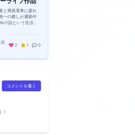
ーライフ作品
業と満員電車に疲れ
唯一の癒しが通勤中
eb小説という生活を
。そんな俺が、同じ
会の荒波に揉まれて
性たちに向けて、本
名前
2
1
0
ックスできる異世界
イフ作品をランキン
紹介するよ。 疲れた
てくれる、そんな作
を選んだ。バトルで
するより、のんびり
常に心を預けたい…そ
コメントを書く
ぴったりの作品ばか
う！